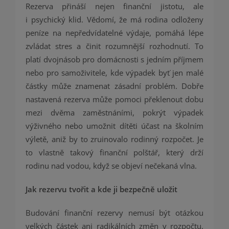
Rezerva přináší nejen finanční jistotu, ale
i psychický klid. Vědomí, že má rodina odloženy
peníze na nepředvídatelné výdaje, pomáhá lépe
zvládat stres a činit rozumnější rozhodnutí. To
platí dvojnásob pro domácnosti s jedním příjmem
nebo pro samoživitele, kde výpadek byť jen malé
částky může znamenat zásadní problém. Dobře
nastavená rezerva může pomoci překlenout dobu
mezi dvěma zaměstnáními, pokrýt výpadek
výživného nebo umožnit dítěti účast na školním
výletě, aniž by to zruinovalo rodinný rozpočet. Je
to vlastně takový finanční polštář, který drží
rodinu nad vodou, když se objeví nečekaná vlna.
Jak rezervu tvořit a kde ji bezpečně uložit
Budování finanční rezervy nemusí být otázkou
velkých částek ani radikálních změn v rozpočtu.