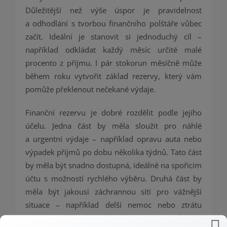
Důležitější než výše úspor je pravidelnost
a odhodlání s tvorbou finančního polštáře vůbec
začít. Ideální je stanovit si jednoduchý cíl –
například odkládat každý měsíc určité malé
procento z příjmu. I pár stokorun měsíčně může
během roku vytvořit základ rezervy, který vám
pomůže překlenout nečekané výdaje.
Finanční rezervu je dobré rozdělit podle jejího
účelu. Jedna část by měla sloužit pro náhlé
a urgentní výdaje – například opravu auta nebo
výpadek příjmů po dobu několika týdnů. Tato část
by měla být snadno dostupná, ideálně na spořicím
účtu s možností rychlého výběru. Druhá část by
měla být jakousi záchrannou sítí pro vážnější
situace – například delší nemoc nebo ztrátu
zaměstnání. Tu lze uložit bezpečněji, třeba na