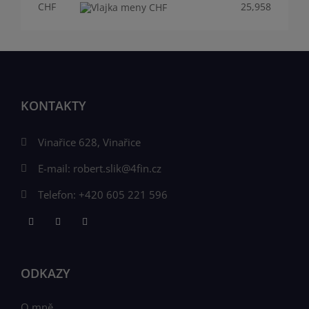
CHF
25,958
KONTAKTY
Vinařice 628, Vinařice
E-mail:
robert.slik@4fin.cz
Telefon:
+420 605 221 596
ODKAZY
O mně