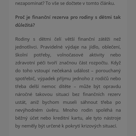
nezapomínat? To vše se dočtete v tomto článku.
Proč je finanční rezerva pro rodiny s dětmi tak
důležitá?
Rodiny s dětmi čelí větší finanční zátěži než
jednotlivci. Pravidelné výdaje na jídlo, oblečení,
školní potřeby, volnočasové aktivity nebo
zdravotní péči tvoří značnou část rozpočtu. Když
do toho vstoupí nečekaná událost – porouchaný
spotřebič, výpadek příjmu jednoho z rodičů nebo
třeba delší nemoc dítěte – může být opravdu
náročné takovou situaci bez finančních rezerv
ustát, aniž bychom museli sáhnout třeba po
nevýhodném úvěru. Mnoho rodin spoléhá na
běžný účet nebo kreditní kartu, ale tyto nástroje
by neměly být určené k pokrytí krizových situací.