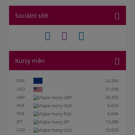
Sociální sítě
Kurzy měn
EUR
24,265
USD
21,039
GBP
28,292
HUF
6,654
PLN
5,646
JPY
13,286
CAD
15,023