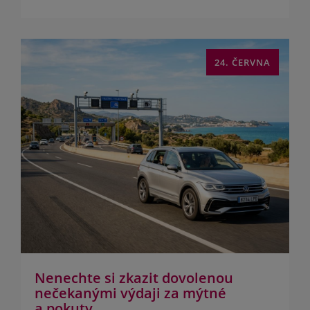
24. ČERVNA
Nenechte si zkazit dovolenou
nečekanými výdaji za mýtné
a pokuty