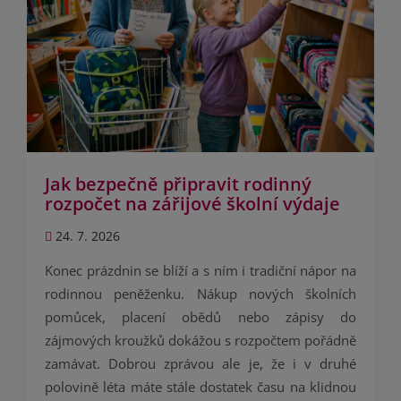
Jak bezpečně připravit rodinný
rozpočet na zářijové školní výdaje
24. 7. 2026
Konec prázdnin se blíží a s ním i tradiční nápor na
rodinnou peněženku. Nákup nových školních
pomůcek, placení obědů nebo zápisy do
zájmových kroužků dokážou s rozpočtem pořádně
zamávat. Dobrou zprávou ale je, že i v druhé
polovině léta máte stále dostatek času na klidnou