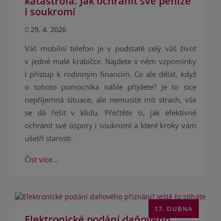
katastrofa: Jak ochránit své peníze
i soukromí
29. 4. 2026
Váš mobilní telefon je v podstatě celý váš život
v jedné malé krabičce. Najdete v něm vzpomínky
i přístup k rodinným financím. Co ale dělat, když
o tohoto pomocníka náhle přijdete? Je to sice
nepříjemná situace, ale nemusíte mít strach, vše
se dá řešit v klidu. Přečtěte si, jak efektivně
ochránit své úspory i soukromí a které kroky vám
ušetří starosti.
Číst více...
17. DUBNA
Elektronické podání daňového