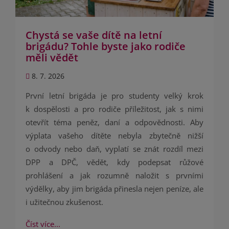
Chystá se vaše dítě na letní
brigádu? Tohle byste jako rodiče
měli vědět
8. 7. 2026
První letní brigáda je pro studenty velký krok
k dospělosti a pro rodiče příležitost, jak s nimi
otevřít téma peněz, daní a odpovědnosti. Aby
výplata vašeho dítěte nebyla zbytečně nižší
o odvody nebo daň, vyplatí se znát rozdíl mezi
DPP a DPČ, vědět, kdy podepsat růžové
prohlášení a jak rozumně naložit s prvními
výdělky, aby jim brigáda přinesla nejen peníze, ale
i užitečnou zkušenost.
Číst více...