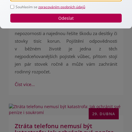
Dítě se rozjede na koloběžce a vrazí do
Souhlasím se
zpracováním osobních údajů
zaparkovaného auta. Pes se vytrhne z vodítka
Odeslat
a kousne kolemjdoucího. V kavárně převrhnete
hrnek na cizí notebook. Stačí okamžik
nepozornosti a najednou řešíte škodu za desítky či
stovky tisíc korun. Pojištění odpovědnosti
v běžném životě je jedna z těch
nejpodceňovanějších pojistek vůbec, přitom stojí
jen pár stovek ročně a může vám zachránit
rodinný rozpočet.
Číst více...
29. DUBNA
Ztráta telefonu nemusí být