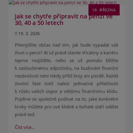
19. BŘEZNA
Jak se chytře připravit na penzi ve
30, 40 a 50 letech
19. 3. 2026
Přemýšlíte občas nad tím, jak bude vypadat váš
život v penzi? Ať už právě slavíte třicátiny a kariéru
teprve rozjíždíte, nebo se už pomalu blížíte
k zaslouženému odpočinku, na budování finanční
nezávislosti není nikdy příliš brzy ani pozdě. Každá
životní fáze totiž nabízí jedinečné příležitosti
k růstu vašich úspor a většímu finančnímu klidu.
Pojďme se společně podívat na to, jaké konkrétní
kroky můžete pro své klidné a bohaté stáří udělat
právě teď.
Číst více...