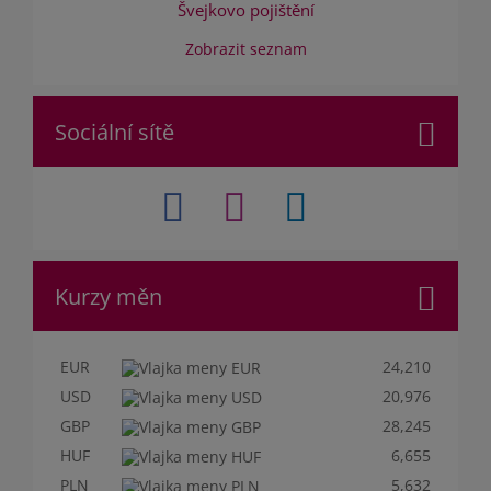
Švejkovo pojištění
Zobrazit seznam
Sociální sítě
Kurzy měn
EUR
24,210
USD
20,976
GBP
28,245
HUF
6,655
PLN
5,632