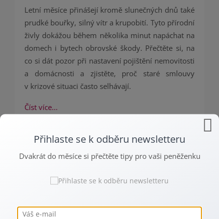
Letní měsíce přinášejí kromě slunečných dnů také
prudké bouřky, silný vítr a krupobití. Tyto přírodní
živly dokážou během několika minut napáchat na
domech i bytech obrovské škody. Přečtěte si, na
co si dát pozor při nastavení pojištění nemovitosti
a domácnosti a zjistěte, proč staré smlouvy
v krizové situaci často selhávají.
Číst více...
Přihlaste se k odběru newsletteru
Dvakrát do měsíce si přečtěte tipy pro vaši peněženku
14. KVĚTNA
Pojistka za pár stovek, která vás
zachrání před statisícovou škodou
14. 5. 2026