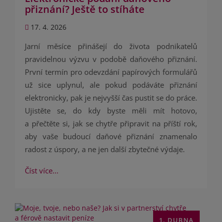
přiznání? Ještě to stíháte
17. 4. 2026
Jarní měsíce přinášejí do života podnikatelů
pravidelnou výzvu v podobě daňového přiznání.
První termín pro odevzdání papírových formulářů
už sice uplynul, ale pokud podáváte přiznání
elektronicky, pak je nejvyšší čas pustit se do práce.
Ujistěte se, do kdy byste měli mít hotovo,
a přečtěte si, jak se chytře připravit na příští rok,
aby vaše budoucí daňové přiznání znamenalo
radost z úspory, a ne jen další zbytečné výdaje.
Číst více...
1. DUBNA