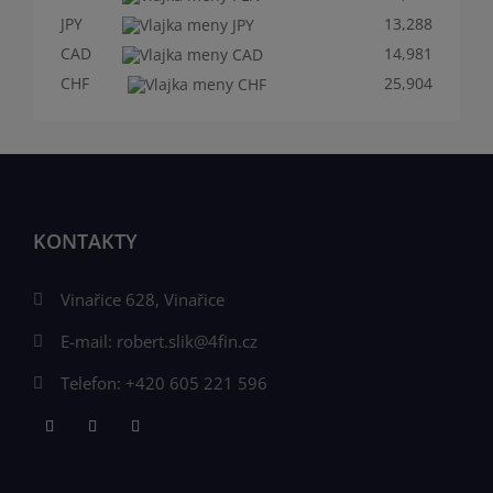
JPY
13,288
CAD
14,981
CHF
25,904
KONTAKTY
Vinařice 628, Vinařice
E-mail:
robert.slik@4fin.cz
Telefon:
+420 605 221 596