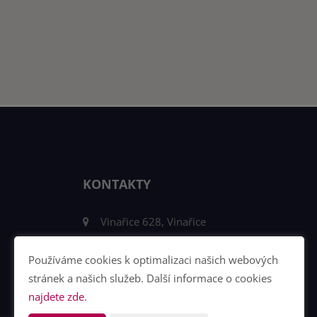
KONTAKTY
Vinařice 628, Vinařice
E-mail:
robert.slik@4fin.cz
Používáme cookies k optimalizaci našich webových
Telefon:
+420 605 221 596
stránek a našich služeb. Další informace o cookies
najdete zde
.