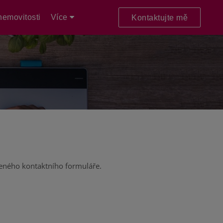
emovitosti
Více
Kontaktujte mě
deného kontaktního formuláře.