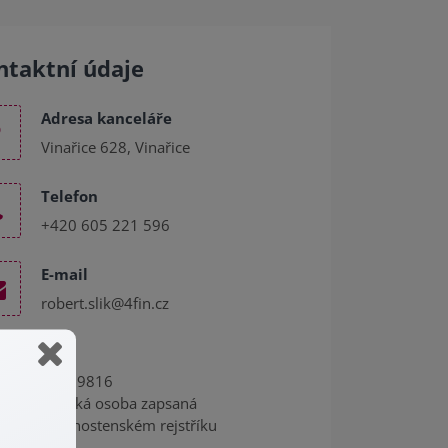
ntaktní údaje
Adresa kanceláře
Vinařice 628, Vinařice
Telefon
+420 605 221 596
E-mail
robert.slik@4fin.cz
IČO
09869816
Fyzická osoba zapsaná
v živnostenském rejstříku