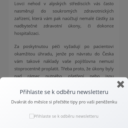
Lovci nehod v alpských střediscích vás často
nasměrují do soukromých zdravotnických
zařízení, která vám pak naúčtují nemalé částky za
nadbytečné zdravotní úkony, či dokonce
hospitalizaci.
Za poskytnutou péči vyžadují po pacientovi
okamžitou úhradu, jenže po návratu do Česka
vám takové náklady vaše pojišťovna nemusí
stoprocentně proplatit. Třeba proto, že úkony byly
nad rámec nutného ošetření nebo jsou
trojnásobně vyšší, než je v dané lokalitě běžné.
Přihlaste se k odběru newsletteru
Asistenční služba vám pomůže
Dvakrát do měsíce si přečtěte tipy pro vaši peněženku
Pokud už jste bohužel v situaci, kdy došlo ke
zranění vás, vašich blízkých nebo vaší vinou i
někoho dalšího, je dobré vědět, že se máte kam