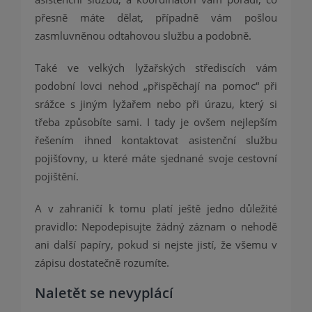
přesně máte dělat, případně vám pošlou
zasmluvněnou odtahovou službu a podobně.
Také ve velkých lyžařských střediscích vám
podobní lovci nehod „přispěchají na pomoc“ při
srážce s jiným lyžařem nebo při úrazu, který si
třeba způsobíte sami. I tady je ovšem nejlepším
řešením ihned kontaktovat asistenční službu
pojišťovny, u které máte sjednané svoje cestovní
pojištění.
A v zahraničí k tomu platí ještě jedno důležité
pravidlo: Nepodepisujte žádný záznam o nehodě
ani další papíry, pokud si nejste jistí, že všemu v
zápisu dostatečně rozumíte.
Naletět se nevyplácí