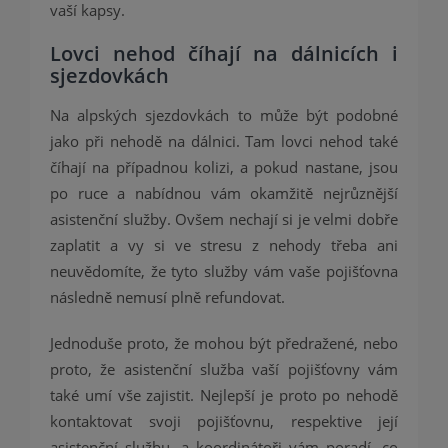
vaší kapsy.
Lovci nehod číhají na dálnicích i
sjezdovkách
Na alpských sjezdovkách to může být podobné
jako při nehodě na dálnici. Tam lovci nehod také
číhají na případnou kolizi, a pokud nastane, jsou
po ruce a nabídnou vám okamžitě nejrůznější
asistenční služby. Ovšem nechají si je velmi dobře
zaplatit a vy si ve stresu z nehody třeba ani
neuvědomíte, že tyto služby vám vaše pojišťovna
následně nemusí plně refundovat.
Jednoduše proto, že mohou být předražené, nebo
proto, že asistenční služba vaší pojišťovny vám
také umí vše zajistit. Nejlepší je proto po nehodě
kontaktovat svoji pojišťovnu, respektive její
asistenční službu, a koordinátoři vám poradí, co