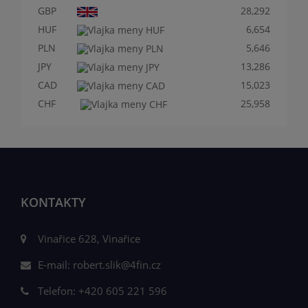
GBP
28,292
HUF
6,654
PLN
5,646
JPY
13,286
CAD
15,023
CHF
25,958
KONTAKTY
Vinařice 628, Vinařice
E-mail:
robert.slik@4fin.cz
Telefon:
+420 605 221 596