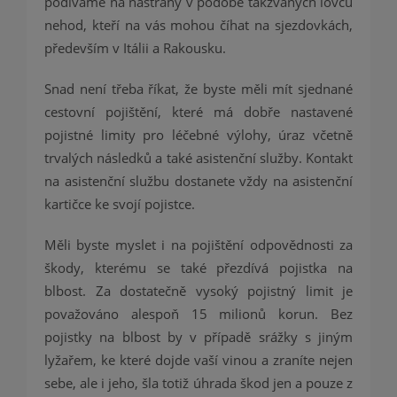
podíváme na nástrahy v podobě takzvaných lovců
nehod, kteří na vás mohou číhat na sjezdovkách,
především v Itálii a Rakousku.
Snad není třeba říkat, že byste měli mít sjednané
cestovní pojištění, které má dobře nastavené
pojistné limity pro léčebné výlohy, úraz včetně
trvalých následků a také asistenční služby. Kontakt
na asistenční službu dostanete vždy na asistenční
kartičce ke svojí pojistce.
Měli byste myslet i na pojištění odpovědnosti za
škody, kterému se také přezdívá pojistka na
blbost. Za dostatečně vysoký pojistný limit je
považováno alespoň 15 milionů korun. Bez
pojistky na blbost by v případě srážky s jiným
lyžařem, ke které dojde vaší vinou a zraníte nejen
sebe, ale i jeho, šla totiž úhrada škod jen a pouze z