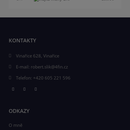
KONTAKTY
Vinařice 628, Vinařice
E-mail:
robert.slik@4fin.cz
Telefon:
+420 605 221 596
ODKAZY
O mně