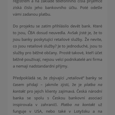
registrem a na základě telefonního čísla příjemce
získá číslo jeho bankovního účtu. Poté odešle
vámi zadanou platbu.
Do projektu se zatím přihlásilo devět bank. Které
to jsou, ČBA dosud neuvedla. Avšak jisté je, že to
jsou banky poskytující retailové služby. Že nevíte,
co jsou retailové služby? Je to jednoduché, jsou to
služby pro běžné občany. Prostě takové, kteří účet
běžně používají, nejsou velcí podnikatelé ani firma
a nemají nadstandardní příjmy.
Předpokládá se, že zbývající „retailové“ banky se
časem přidají – jakmile zjistí, že je
platba na
kontakt
pro jejich klienty zajímavá. Česká národní
banka se spolu s Českou bankovní asociací
inspirovala v zahraničí.
Platba na kontakt
už
funguje v USA, nebo také v Lotyšsku a na