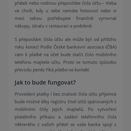
přáteli nebo rodinou přeposíláte čísla účtu – třeba
ve chvíli, kdy u sebe nemáte hotovost nebo si
mezi sebou potřebujete finančně vyrovnat
nákupy, útratu v restauraci a podobně.
S přeposílám čísla účtu ale může být od příštího
roku konec! Podle České bankovní asociace (ČBA)
vám k platbě na účet bude stačit číslo mobilního
telefonu majitele účtu. Proto se tomuto způsobu
převodu peněz říká
platba na kontakt
.
Jak to bude fungovat?
Provedení platby i bez znalosti čísla účtu příjemce
bude možné díky registru čísel účtů spárovaných s
mobilními čísly jejich majitelů. Po vytvoření
platebního příkazu a zadání telefonního čísla
některého z vašich přátel se vaše banka spojí s