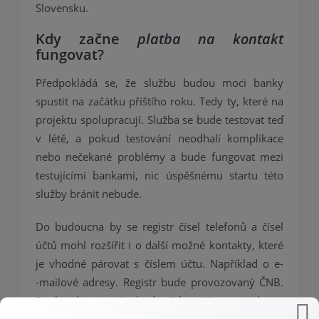
Slovensku.
Kdy začne
platba na kontakt
fungovat?
Předpokládá se, že službu budou moci banky
spustit na začátku příštího roku. Tedy ty, které na
projektu spolupracují. Služba se bude testovat teď
v létě, a pokud testování neodhalí komplikace
nebo nečekané problémy a bude fungovat mezi
testujícími bankami, nic úspěšnému startu této
služby bránit nebude.
Do budoucna by se registr čísel telefonů a čísel
účtů mohl rozšířit i o další možné kontakty, které
je vhodné párovat s číslem účtu. Například o e­
‑mailové adresy. Registr bude provozovaný ČNB.
Banka plátce v něm bude vždy ověřovat, jestli je v
něm telefonní kontakt registrovaný. Pokud ano,