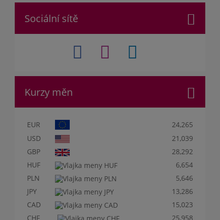
Sociální sítě
Kurzy měn
EUR
24,265
USD
21,039
GBP
28,292
HUF
6,654
PLN
5,646
JPY
13,286
CAD
15,023
CHF
25,958