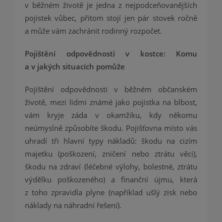
v běžném životě je jedna z nejpodceňovanějších
pojistek vůbec, přitom stojí jen pár stovek ročně
a může vám zachránit rodinný rozpočet.
Pojištění odpovědnosti v kostce: Komu
a v jakých situacích pomůže
Pojištění odpovědnosti v běžném občanském
životě, mezi lidmi známé jako pojistka na blbost,
vám kryje záda v okamžiku, kdy někomu
neúmyslně způsobíte škodu. Pojišťovna místo vás
uhradí tři hlavní typy nákladů: škodu na cizím
majetku (poškození, zničení nebo ztrátu věci),
škodu na zdraví (léčebné výlohy, bolestné, ztrátu
výdělku poškozeného) a finanční újmu, která
z toho zpravidla plyne (například ušlý zisk nebo
náklady na náhradní řešení).