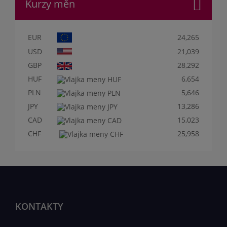
Kurzy měn
EUR
24,265
USD
21,039
GBP
28,292
HUF
6,654
PLN
5,646
JPY
13,286
CAD
15,023
CHF
25,958
KONTAKTY