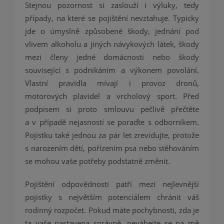
Stejnou pozornost si zaslouží i výluky, tedy
případy, na které se pojištění nevztahuje. Typicky
jde o úmyslně způsobené škody, jednání pod
vlivem alkoholu a jiných návykových látek, škody
mezi členy jedné domácnosti nebo škody
související s podnikáním a výkonem povolání.
Vlastní pravidla mívají i provoz dronů,
motorových plavidel a vrcholový sport. Před
podpisem si proto smlouvu pečlivě přečtěte
a v případě nejasností se poraďte s odborníkem.
Pojistku také jednou za pár let zrevidujte, protože
s narozením dětí, pořízením psa nebo stěhováním
se mohou vaše potřeby podstatně změnit.
Pojištění odpovědnosti patří mezi nejlevnější
pojistky s největším potenciálem chránit váš
rodinný rozpočet. Pokud máte pochybnosti, zda je
ta vaše nastavena správně, neváhejte se na mě