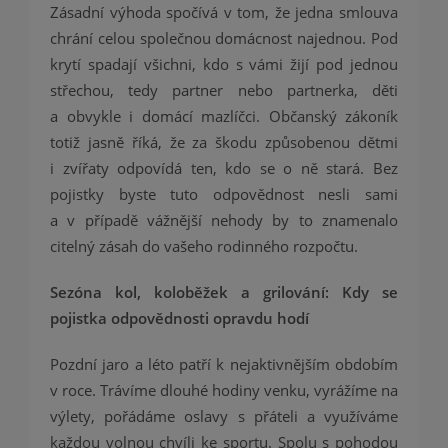
Zásadní výhoda spočívá v tom, že jedna smlouva
chrání celou společnou domácnost najednou. Pod
krytí spadají všichni, kdo s vámi žijí pod jednou
střechou, tedy partner nebo partnerka, děti
a obvykle i domácí mazlíčci. Občanský zákoník
totiž jasně říká, že za škodu způsobenou dětmi
i zvířaty odpovídá ten, kdo se o ně stará. Bez
pojistky byste tuto odpovědnost nesli sami
a v případě vážnější nehody by to znamenalo
citelný zásah do vašeho rodinného rozpočtu.
Sezóna kol, koloběžek a grilování: Kdy se
pojistka odpovědnosti opravdu hodí
Pozdní jaro a léto patří k nejaktivnějším obdobím
v roce. Trávíme dlouhé hodiny venku, vyrážíme na
výlety, pořádáme oslavy s přáteli a využíváme
každou volnou chvíli ke sportu. Spolu s pohodou