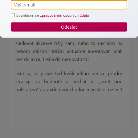
kolik můžete investovat dlouhodobě.
Souhlasím se
zpracováním osobních údajů
Ideálně si položte tyto otázky: Mám volné
Odeslat
prostředky pro investice? Můžu pravidelně
odkládat peníze právě kvůli investicím? Chci
sledovat akciové trhy sám, nebo to nechám na
někom dalším? Můžu aktuálně investovat jinak
než do akcií, třeba do nemovitostí?
Jisté je, že právě teď kvůli inflaci peníze prudce
ztrácejí na hodnotě a nechat je „ležet pod
polštářem“ opravdu není vhodné investiční řešení!