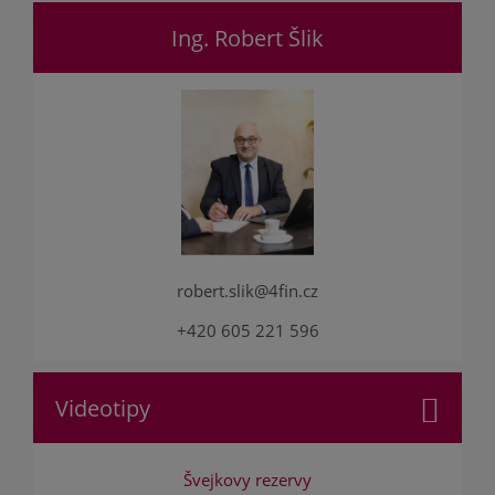
Ing. Robert Šlik
robert.slik@4fin.cz
+420 605 221 596
Videotipy
Švejkovy rezervy