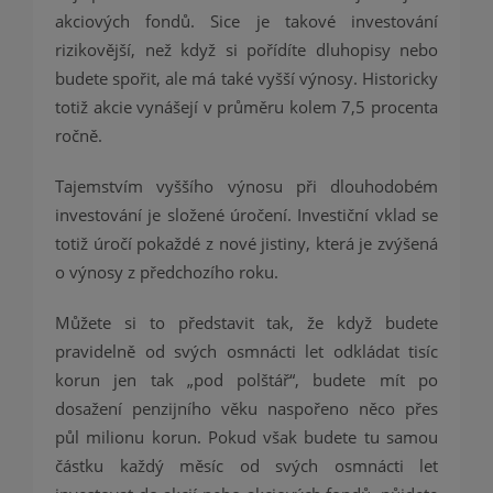
akciových fondů. Sice je takové investování
rizikovější, než když si pořídíte dluhopisy nebo
budete spořit, ale má také vyšší výnosy. Historicky
totiž akcie vynášejí v průměru kolem 7,5 procenta
ročně.
Tajemstvím vyššího výnosu při dlouhodobém
investování je složené úročení. Investiční vklad se
totiž úročí pokaždé z nové jistiny, která je zvýšená
o výnosy z předchozího roku.
Můžete si to představit tak, že když budete
pravidelně od svých osmnácti let odkládat tisíc
korun jen tak „pod polštář“, budete mít po
dosažení penzijního věku naspořeno něco přes
půl milionu korun. Pokud však budete tu samou
částku každý měsíc od svých osmnácti let