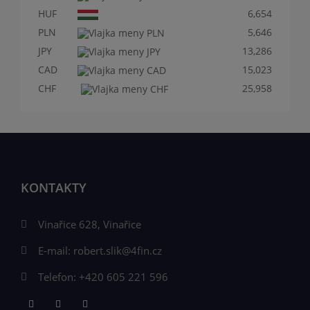
HUF
6,654
PLN
5,646
JPY
13,286
CAD
15,023
CHF
25,958
KONTAKTY
Vinařice 628, Vinařice
E-mail:
robert.slik@4fin.cz
Telefon:
+420 605 221 596