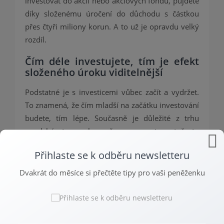
investovat do akcií nebo akciových fondů, půjdete
díky složenému úročení do důchodu s částkou
přes čtyři miliony korun. A to už je opravdu velký
rozdíl.
Čím déle investujete, tím je efekt
složeného úroku viditelnější
Podstatné je s investicemi vůbec začít a vydržet.
To znamená, že čím mladší na začátku investování
budete, tím lépe. Současně je důležité z trhu
neodcházet a opakovaně se nevracet, protože to
přerušuje efekt složeného úroku.
Přihlaste se k odběru newsletteru
Pokud stále váháte, jestli jsou pro vás investice do
Dvakrát do měsíce si přečtěte tipy pro vaši peněženku
akcií to pravé ořechové, poraďte se s odborníkem
nebo se ozvěte přes stránku s kontaktními údaji.
Určitě však popřemýšlejte nad tím, jaké máte
možnosti. Udělejte si finanční rozvahu a zvažte,