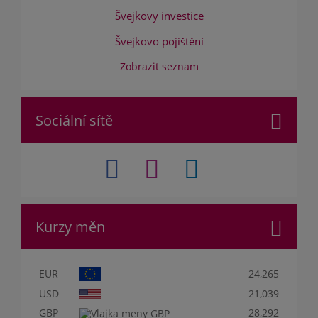
Švejkovy investice
Švejkovo pojištění
Zobrazit seznam
Sociální sítě
Kurzy měn
EUR
24,265
USD
21,039
GBP
28,292