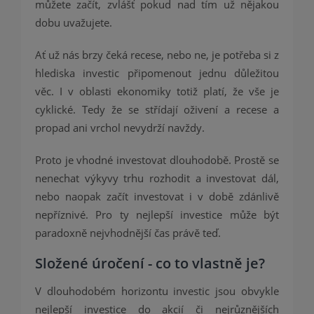
můžete začít, zvlášť pokud nad tím už nějakou
dobu uvažujete.
Ať už nás brzy čeká recese, nebo ne, je potřeba si z
hlediska investic připomenout jednu důležitou
věc. I v oblasti ekonomiky totiž platí, že vše je
cyklické. Tedy že se střídají oživení a recese a
propad ani vrchol nevydrží navždy.
Proto je vhodné investovat dlouhodobě. Prostě se
nenechat výkyvy trhu rozhodit a investovat dál,
nebo naopak začít investovat i v době zdánlivě
nepříznivé. Pro ty nejlepší investice může být
paradoxně nejvhodnější čas právě teď.
Složené úročení - co to vlastně je?
V dlouhodobém horizontu investic jsou obvykle
nejlepší investice do akcií či nejrůznějších