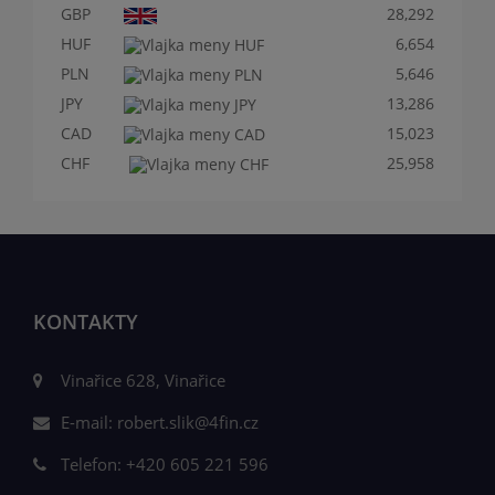
GBP
28,292
HUF
6,654
PLN
5,646
JPY
13,286
CAD
15,023
CHF
25,958
KONTAKTY
Vinařice 628, Vinařice
E-mail:
robert.slik@4fin.cz
Telefon:
+420 605 221 596