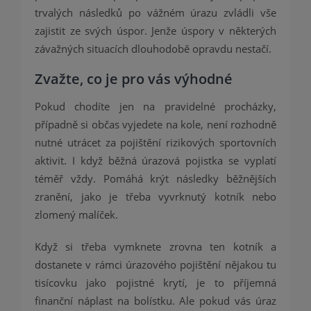
trvalých následků po vážném úrazu zvládli vše
zajistit ze svých úspor. Jenže úspory v některých
závažných situacích dlouhodobě opravdu nestačí.
Zvažte, co je pro vás výhodné
Pokud chodíte jen na pravidelné procházky,
případně si občas vyjedete na kole, není rozhodně
nutné utrácet za pojištění rizikových sportovních
aktivit. I když běžná úrazová pojistka se vyplatí
téměř vždy. Pomáhá krýt následky běžnějších
zranění, jako je třeba vyvrknutý kotník nebo
zlomený malíček.
Když si třeba vymknete zrovna ten kotník a
dostanete v rámci úrazového pojištění nějakou tu
tisícovku jako pojistné krytí, je to příjemná
finanční náplast na bolístku. Ale pokud vás úraz