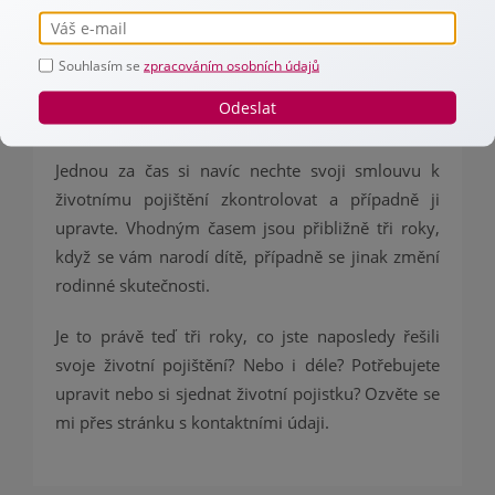
sjednávané podmínky. A také případné výluky
neboli situace, za kterých vám nemusí být
vyplaceno pojistné plnění. Také se vždy, pokud
Souhlasím se
zpracováním osobních údajů
něčemu nerozumíte, ptejte a zjišťujte si více
Odeslat
informací.
Jednou za čas si navíc nechte svoji smlouvu k
životnímu pojištění zkontrolovat a případně ji
upravte. Vhodným časem jsou přibližně tři roky,
když se vám narodí dítě, případně se jinak změní
rodinné skutečnosti.
Je to právě teď tři roky, co jste naposledy řešili
svoje životní pojištění? Nebo i déle? Potřebujete
upravit nebo si sjednat životní pojistku? Ozvěte se
mi přes stránku s kontaktními údaji.