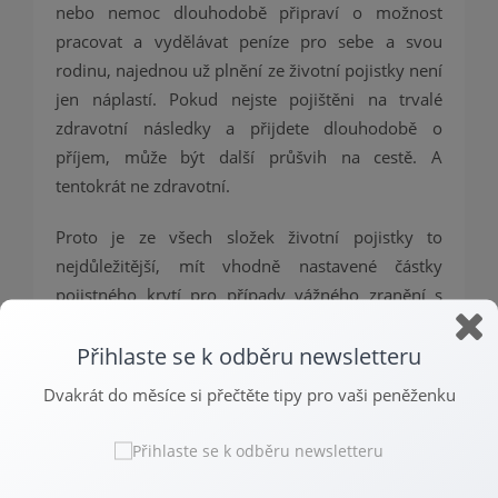
nebo nemoc dlouhodobě připraví o možnost
pracovat a vydělávat peníze pro sebe a svou
rodinu, najednou už plnění ze životní pojistky není
jen náplastí. Pokud nejste pojištěni na trvalé
zdravotní následky a přijdete dlouhodobě o
příjem, může být další průšvih na cestě. A
tentokrát ne zdravotní.
Proto je ze všech složek životní pojistky to
nejdůležitější, mít vhodně nastavené částky
pojistného krytí pro případy vážného zranění s
trvalými následky, dlouhodobé vážné nemoci a
Přihlaste se k odběru newsletteru
případné invalidity.
Dvakrát do měsíce si přečtěte tipy pro vaši peněženku
Co je nutné zkontrolovat?
Před aktualizací staré nebo před uzavřením úplně
nové pojistné smlouvy si pečlivě přečtěte