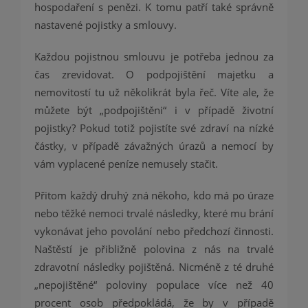
hospodaření s penězi. K tomu patří také správně
nastavené pojistky a smlouvy.
Každou pojistnou smlouvu je potřeba jednou za
čas zrevidovat. O podpojištění majetku a
nemovitostí tu už několikrát byla řeč. Víte ale, že
můžete být „podpojištěni“ i v případě životní
pojistky? Pokud totiž pojistíte své zdraví na nízké
částky, v případě závažných úrazů a nemocí by
vám vyplacené peníze nemusely stačit.
Přitom každý druhý zná někoho, kdo má po úraze
nebo těžké nemoci trvalé následky, které mu brání
vykonávat jeho povolání nebo předchozí činnosti.
Naštěstí je přibližně polovina z nás na trvalé
zdravotní následky pojištěná. Nicméně z té druhé
„nepojištěné“ poloviny populace více než 40
procent osob předpokládá, že by v případě