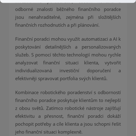
investičnímu poradenství, osobní kontakt a
odborné znalosti běžného finančního poradce
jsou nenahraditelné, zejména při složitějších
finančních rozhodnutích a při plánování.
Finanční poradci mohou využít automatizaci a AI k
poskytování detailnějších a personalizovaných
služeb. S pomocí těchto technologií mohou rychle
analyzovat finanční situaci klienta, vytvořit
individualizovaná investiční doporučení a
efektivněji spravovat portfolia svých klientů.
Kombinace robotického poradenství s odborností
finančního poradce poskytuje klientům to nejlepší
z obou světů. Zatímco robotické nástroje zajišťují
efektivitu a přesnost, finanční poradci dokáží
pochopit potřeby a cíle klienta a jsou schopni řešit
jeho finanční situaci komplexně.