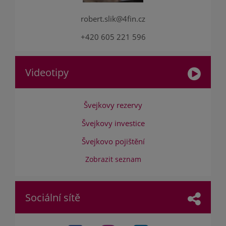
robert.slik@4fin.cz
+420 605 221 596
Videotipy
Švejkovy rezervy
Švejkovy investice
Švejkovo pojištění
Zobrazit seznam
Sociální sítě