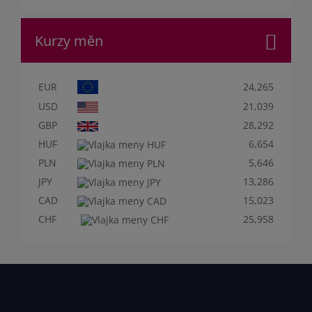
Kurzy měn
EUR
24,265
USD
21,039
GBP
28,292
HUF
6,654
PLN
5,646
JPY
13,286
CAD
15,023
CHF
25,958