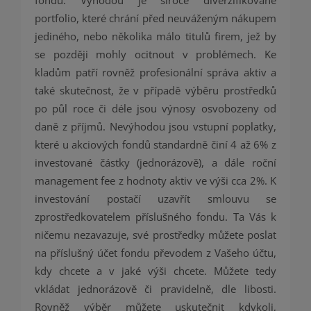
fondů. Výhodou je široce diverzifikované
portfolio, které chrání před neuváženým nákupem
jediného, nebo několika málo titulů firem, jež by
se později mohly ocitnout v problémech. Ke
kladům patří rovněž profesionální správa aktiv a
také skutečnost, že v případě výběru prostředků
po půl roce či déle jsou výnosy osvobozeny od
daně z příjmů. Nevýhodou jsou vstupní poplatky,
které u akciových fondů standardně činí 4 až 6% z
investované částky (jednorázově), a dále roční
management fee z hodnoty aktiv ve výši cca 2%. K
investování postačí uzavřít smlouvu se
zprostředkovatelem příslušného fondu. Ta Vás k
ničemu nezavazuje, své prostředky můžete poslat
na příslušný účet fondu převodem z Vašeho účtu,
kdy chcete a v jaké výši chcete. Můžete tedy
vkládat jednorázově či pravidelně, dle libosti.
Rovněž výběr můžete uskutečnit kdykoli,