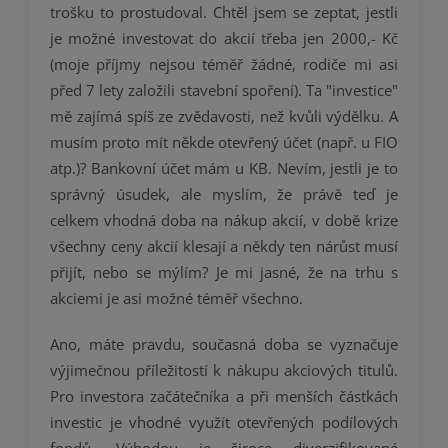
trošku to prostudoval. Chtěl jsem se zeptat, jestli
je možné investovat do akcií třeba jen 2000,- Kč
(moje příjmy nejsou téměř žádné, rodiče mi asi
před 7 lety založili stavební spoření). Ta "investice"
mě zajímá spíš ze zvědavosti, než kvůli výdělku. A
musím proto mít někde otevřený účet (např. u FIO
atp.)? Bankovní účet mám u KB. Nevím, jestli je to
správný úsudek, ale myslím, že právě teď je
celkem vhodná doba na nákup akcií, v době krize
všechny ceny akcií klesají a někdy ten nárůst musí
přijít, nebo se mýlím? Je mi jasné, že na trhu s
akciemi je asi možné téměř všechno.
Ano, máte pravdu, současná doba se vyznačuje
výjimečnou příležitostí k nákupu akciových titulů.
Pro investora začátečníka a při menších částkách
investic je vhodné využít otevřených podílových