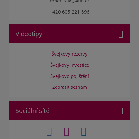
robert.slik@4fin.cz
+420 605 221 596
Videotipy
Švejkovy rezervy
Švejkovy investice
Švejkovo pojištění
Zobrazit seznam
Sociální sítě