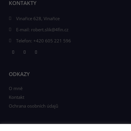
KONTAKTY
Vinařice 628, Vinařice
E-mail:
robert.slik@4fin.cz
Telefon:
+420 605 221 596
ODKAZY
O mně
Kontakt
Ochrana osobních údajů
JAK PRACUJI