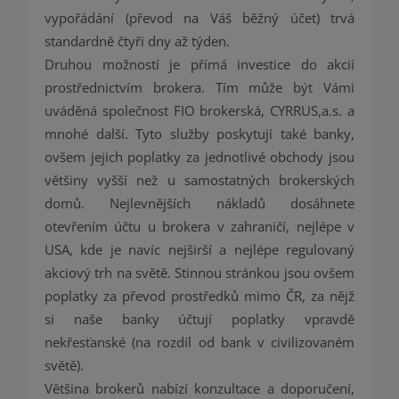
vypořádání (převod na Váš běžný účet) trvá
standardně čtyři dny až týden.
Druhou možností je přímá investice do akcií
prostřednictvím brokera. Tím může být Vámi
uváděná společnost FIO brokerská, CYRRUS,a.s. a
mnohé další. Tyto služby poskytují také banky,
ovšem jejich poplatky za jednotlivé obchody jsou
většiny vyšší než u samostatných brokerských
domů. Nejlevnějších nákladů dosáhnete
otevřením účtu u brokera v zahraničí, nejlépe v
USA, kde je navíc nejširší a nejlépe regulovaný
akciový trh na světě. Stinnou stránkou jsou ovšem
poplatky za převod prostředků mimo ČR, za nějž
si naše banky účtují poplatky vpravdě
nekřesťanské (na rozdíl od bank v civilizovaném
světě).
Většina brokerů nabízí konzultace a doporučení,